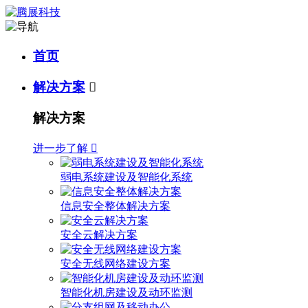
首页
解决方案

解决方案
进一步了解

弱电系统建设及智能化系统
信息安全整体解决方案
安全云解决方案
安全无线网络建设方案
智能化机房建设及动环监测