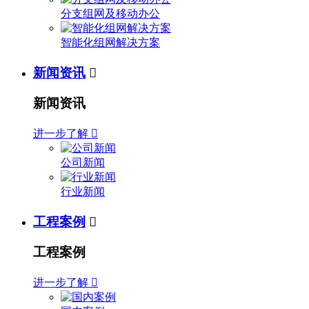
分支组网及移动办公
智能化组网解决方案
新闻资讯

新闻资讯
进一步了解

公司新闻
行业新闻
工程案例

工程案例
进一步了解
