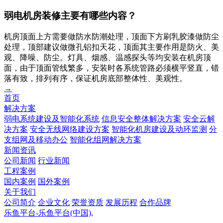
弱电机房装修主要有哪些内容？
机房顶面上方需要做防水防潮处理，顶面下方刷乳胶漆做防尘
处理，顶部建议做微孔铝扣天花，顶面其主要作用是防火、美
观、降噪、防尘。灯具、烟感、温感探头等均安装在机房顶
面，由于顶面管线繁多，安装时各系统管路必须横平竖直，错
落有致，排列有序，保证机房底部整体性、美观性。
→
首页
解决方案
弱电系统建设及智能化系统
信息安全整体解决方案
安全云解
决方案
安全无线网络建设方案
智能化机房建设及动环监测
分
支组网及移动办公
智能化组网解决方案
新闻资讯
公司新闻
行业新闻
工程案例
国内案例
国外案例
关于我们
公司简介
企业文化
荣誉资质
发展历程
合作品牌
乐鱼平台-乐鱼平台(中国),