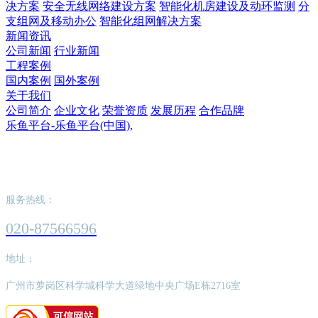
决方案
安全无线网络建设方案
智能化机房建设及动环监测
分
支组网及移动办公
智能化组网解决方案
新闻资讯
公司新闻
行业新闻
工程案例
国内案例
国外案例
关于我们
公司简介
企业文化
荣誉资质
发展历程
合作品牌
乐鱼平台-乐鱼平台(中国),
乐鱼平台-乐鱼平台(中国),
服务热线：
020-87566596
地址：
广州市萝岗区科学城科学大道绿地中央广场E栋2716室