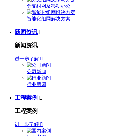
分支组网及移动办公
智能化组网解决方案
新闻资讯

新闻资讯
进一步了解

公司新闻
行业新闻
工程案例

工程案例
进一步了解
