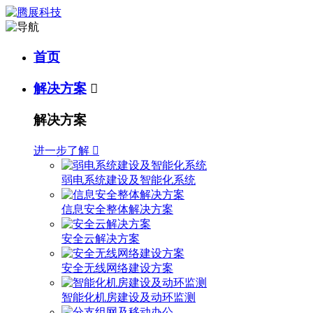
首页
解决方案

解决方案
进一步了解

弱电系统建设及智能化系统
信息安全整体解决方案
安全云解决方案
安全无线网络建设方案
智能化机房建设及动环监测