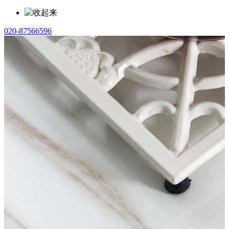
020-87566596