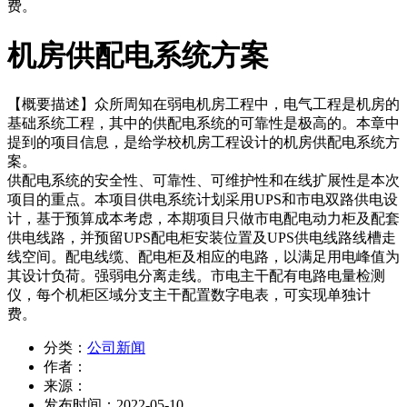
费。
机房供配电系统方案
【概要描述】
众所周知在弱电机房工程中，电气工程是机房的
基础系统工程，其中的供配电系统的可靠性是极高的。本章中
提到的项目信息，是给学校机房工程设计的机房供配电系统方
案。
供配电系统的安全性、可靠性、可维护性和在线扩展性是本次
项目的重点。本项目供电系统计划采用UPS和市电双路供电设
计，基于预算成本考虑，本期项目只做市电配电动力柜及配套
供电线路，并预留UPS配电柜安装位置及UPS供电线路线槽走
线空间。配电线缆、配电柜及相应的电路，以满足用电峰值为
其设计负荷。强弱电分离走线。市电主干配有电路电量检测
仪，每个机柜区域分支主干配置数字电表，可实现单独计
费。
分类：
公司新闻
作者：
来源：
发布时间：
2022-05-10