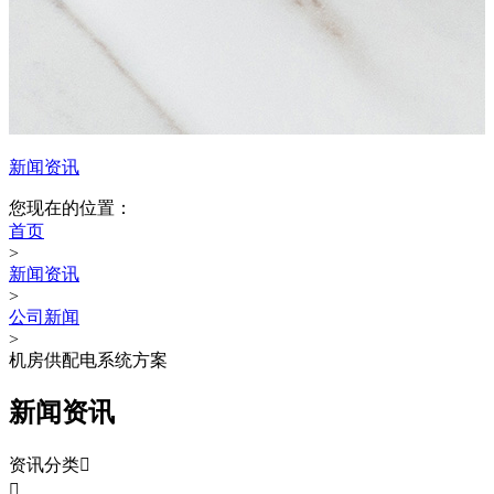
新闻资讯
您现在的位置：
首页
>
新闻资讯
>
公司新闻
>
机房供配电系统方案
新闻资讯
资讯分类

