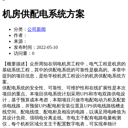
机房供配电系统方案
分类：
公司新闻
作者：
来源：
发布时间：
2022-05-10
访问量：
0
【概要描述】
众所周知在弱电机房工程中，电气工程是机房的
基础系统工程，其中的供配电系统的可靠性是极高的。本章中
提到的项目信息，是给学校机房工程设计的机房供配电系统方
案。
供配电系统的安全性、可靠性、可维护性和在线扩展性是本次
项目的重点。本项目供电系统计划采用UPS和市电双路供电设
计，基于预算成本考虑，本期项目只做市电配电动力柜及配套
供电线路，并预留UPS配电柜安装位置及UPS供电线路线槽走
线空间。配电线缆、配电柜及相应的电路，以满足用电峰值为
其设计负荷。强弱电分离走线。市电主干配有电路电量检测
仪，每个机柜区域分支主干配置数字电表，可实现单独计