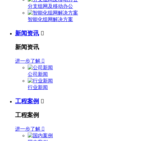
分支组网及移动办公
智能化组网解决方案
新闻资讯

新闻资讯
进一步了解

公司新闻
行业新闻
工程案例

工程案例
进一步了解
