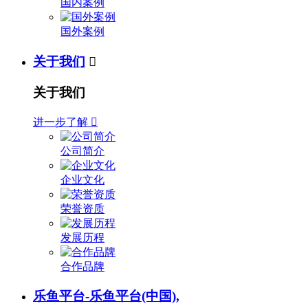
国内案例
国外案例
关于我们

关于我们
进一步了解

公司简介
企业文化
荣誉资质
发展历程
合作品牌
乐鱼平台-乐鱼平台(中国),