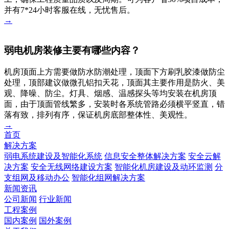
并有7*24小时客服在线，无忧售后。
→
弱电机房装修主要有哪些内容？
机房顶面上方需要做防水防潮处理，顶面下方刷乳胶漆做防尘
处理，顶部建议做微孔铝扣天花，顶面其主要作用是防火、美
观、降噪、防尘。灯具、烟感、温感探头等均安装在机房顶
面，由于顶面管线繁多，安装时各系统管路必须横平竖直，错
落有致，排列有序，保证机房底部整体性、美观性。
→
首页
解决方案
弱电系统建设及智能化系统
信息安全整体解决方案
安全云解
决方案
安全无线网络建设方案
智能化机房建设及动环监测
分
支组网及移动办公
智能化组网解决方案
新闻资讯
公司新闻
行业新闻
工程案例
国内案例
国外案例